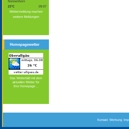
Nonnenhorn
23°C
09:07
Wettermeldung machen
weitere Meldungen
Homepagewetter
Das Wetterbild mit dem
aktuellen Wetter für
Ihre Homepage ...
Kontakt
Werbung
Imp