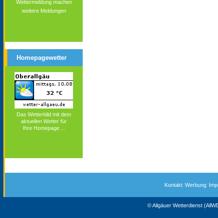
Wettermeldung machen
weitere Meldungen
Homepagewetter
Das Wetterbild mit dem
aktuellen Wetter für
Ihre Homepage ...
Kontakt
Werbung
Imp
© Allgäuer Wetterdienst (All