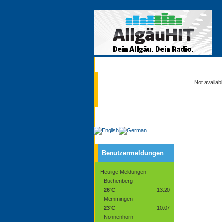
Aktuell
Not availab
Service
Benutzermeldungen
Heutige Meldungen
Buchenberg
26°C
13:20
Memmingen
23°C
10:07
Nonnenhorn