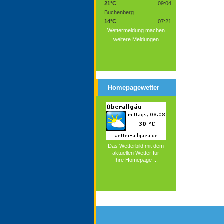
21°C
09:04
Buchenberg
14°C
07:21
Wettermeldung machen
weitere Meldungen
Homepagewetter
Das Wetterbild mit dem
aktuellen Wetter für
Ihre Homepage ...