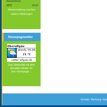
Nonnenhorn
23°C
09:07
Wettermeldung machen
weitere Meldungen
Homepagewetter
Das Wetterbild mit dem
aktuellen Wetter für
Ihre Homepage ...
Kontakt
Werbung
Imp