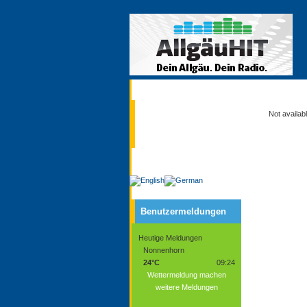
Aktuell
Not availab
Service
Benutzermeldungen
Heutige Meldungen
Nonnenhorn
24°C
09:24
Wettermeldung machen
weitere Meldungen